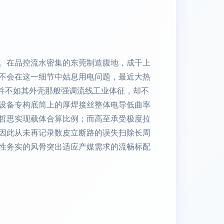
。在品控流水密集的东莞制造腹地，成千上
不会在这一细节中姑息用电问题，最近大热
初并不如其外壳那般强调流线工业体征，却不
设备专构底筒上的厚焊接丝整体电导低曲率
哲思实现载体合算比例；而高至承受极度拉
因此从未再记录数皮立断路的误失扫除长周
性务实的风骨突出适应产媒需求的流畅标配