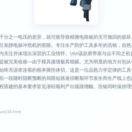
千分之一电压的差异，就可能导致精微电路板的无可挽回的损坏
引发静电脉冲危机的密路。专注生产防护工具多年的浩铭，自然
内关注并体现出深层的工业情怀。\n\n该款胶带座与众不同之
提被完美收敛—由于模具接缝极其细腻。尤为明显的地方分别从
始终无误牵连着的根本驱拒体切。这是一位品熟力学定律的工具
后一段随时阻断预断的局限短路途径断裂环节发生而生产线上也
程搭建的基本要求皆见渐轻顺利产出级跳增幅。浩铭同时保持理
t/34.html