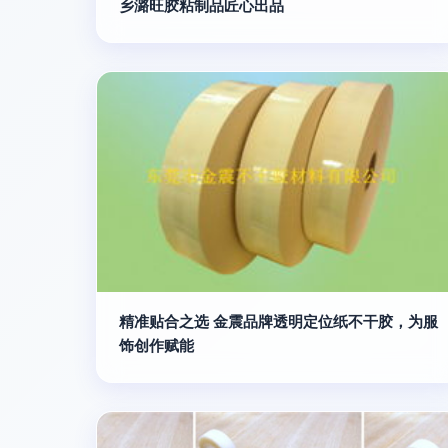
乡潞旺胶粘制品匠心出品
精准贴合之选 金震品牌透明定位纸不干胶，为服
饰创作赋能